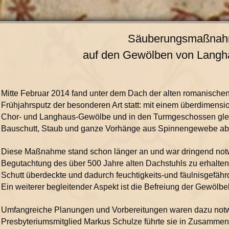
Säuberungsmaßna
auf den Gewölben von Langh
Mitte Februar 2014 fand unter dem Dach der alten romanische
Frühjahrsputz der besonderen Art statt: mit einem überdimen
Chor- und Langhaus-Gewölbe und in den Turmgeschossen glei
Bauschutt, Staub und ganze Vorhänge aus Spinnengewebe ab
Diese Maßnahme stand schon länger an und war dringend notwe
Begutachtung des über 500 Jahre alten Dachstuhls zu erhalten
Schutt überdeckte und dadurch feuchtigkeits-und fäulnisgefähr
Ein weiterer begleitender Aspekt ist die Befreiung der Gewölb
Umfangreiche Planungen und Vorbereitungen waren dazu notw
Presbyteriumsmitglied Markus Schulze führte sie in Zusammen