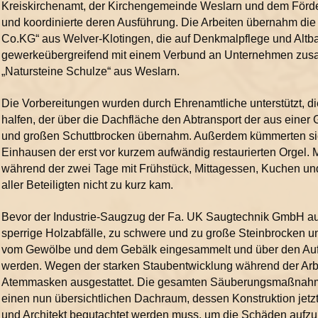
Kreiskirchenamt, der Kirchengemeinde Weslarn und dem Förder
und koordinierte deren Ausführung. Die Arbeiten übernahm di
Co.KG“ aus Welver-Klotingen, die auf Denkmalpflege und Altbau
gewerkeübergreifend mit einem Verbund an Unternehmen zusa
„Natursteine Schulze“ aus Weslarn.
Die Vorbereitungen wurden durch Ehrenamtliche unterstützt, 
halfen, der über die Dachfläche den Abtransport der aus einer 
und großen Schuttbrocken übernahm. Außerdem kümmerten sie 
Einhausen der erst vor kurzem aufwändig restaurierten Orgel. 
während der zwei Tage mit Frühstück, Mittagessen, Kuchen und
aller Beteiligten nicht zu kurz kam.
Bevor der Industrie-Saugzug der Fa. UK Saugtechnik GmbH aus
sperrige Holzabfälle, zu schwere und zu große Steinbrocken 
vom Gewölbe und dem Gebälk eingesammelt und über den Aufzu
werden. Wegen der starken Staubentwicklung während der Arbe
Atemmasken ausgestattet. Die gesamten Säuberungsmaßnahme
einen nun übersichtlichen Dachraum, dessen Konstruktion jetzt 
und Architekt begutachtet werden muss, um die Schäden aufzu