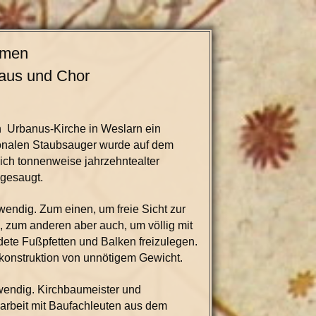
hmen
aus und Chor
n
Urbanus-Kirche in Weslarn ein
sionalen Staubsauger wurde auf dem
ch tonnenweise jahrzehntealter
gesaugt.
ndig. Zum einen, um freie Sicht zur
, zum anderen aber auch, um völlig mit
dete Fußpfetten und Balken freizulegen.
ekonstruktion von unnötigem Gewicht.
endig. Kirchbaumeister und
arbeit mit Baufachleuten aus dem