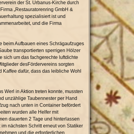
verein der St. Urbanus-Kirche durch
e Firma „Restauratorenring GmbH &
erhaltung spezialisiert ist und
mmenarbeitet, und die Firma
die beim Aufbauen eines Schrägaufzuges
Gaube transportierten sperrigen Hölzer
sich um das fachgerechte luftdichte
Mitglieder desFördervereins sorgten
 Kaffee dafür, dass das leibliche Wohl
 Werl in Aktion treten konnte, mussten
und unzählige Taubennester per Hand
g nach unten in Container befördert
iten wurden alle Helfer mit
n dauerten 2 Tage und hinterlassen
im nächsten Schritt erneut von Statiker
nehmen und die erforderlichen