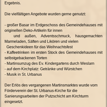
Ergebnis.
Die vielfältigen Angebote wurden gerne genutzt:
- großer Basar im Erdgeschoss des Gemeindehauses mit
origi
nellen Deko-Artikel
n für inne
n
und außen, Adventsschmuck,
hausgemachten
Marmeladen, Säften
und Li
kören
und vielen
Geschenkideen für das W
eihnachtsfest
- Kaffeetrinken im ersten Stock des Gemeindehauses mit
selbstgebackenen Torten
- Martinsumzug des Ev. Kindergartens durch Weslarn
- auf dem Kirchplatz: Getränke und Würstchen
- Musik in St. Urbanus
Der Erlös des vergangenen Martinsmarktes wurde vom
Förderverein der St. Urbanus-Kirche für die
Sanierungsarbeiten der Putzschicht am Kirchturm
eingesetzt.