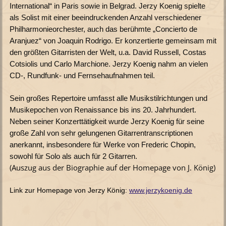
International“ in Paris sowie in Belgrad. Jerzy Koenig spielte
als Solist mit einer beeindruckenden Anzahl verschiedener
Philharmonieorchester, auch das berühmte „Concierto de
Aranjuez“ von Joaquin Rodrigo. Er konzertierte gemeinsam mit
den größten Gitarristen der Welt, u.a. David Russell, Costas
Cotsiolis und Carlo Marchione. Jerzy Koenig nahm an vielen
CD-, Rundfunk- und Fernsehaufnahmen teil.
Sein großes Repertoire umfasst alle Musikstilrichtungen und
Musikepochen von Renaissance bis ins 20. Jahrhundert.
Neben seiner Konzerttätigkeit wurde Jerzy Koenig für seine
große Zahl von sehr gelungenen Gitarrentranscriptionen
anerkannt, insbesondere für Werke von Frederic Chopin,
sowohl für Solo als auch für 2 Gitarren.
(Auszug aus der Biographie auf der Homepage von J. König)
Link zur Homepage von Jerzy König:
www.jerzykoenig.de